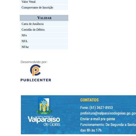
Valor Venal
Comprovante de Inscrição
Validar
Carta de Anuência
Certidão de Débito
NFe
NFA
NFAe
Desenvolvido por: