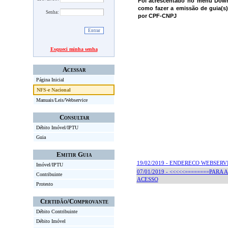
Foi acrescentado no menu Down
como fazer a emissão de guia(s)
Senha:
por CPF-CNPJ
Esqueci minha senha
Acessar
Página Inicial
NFS-e Nacional
Manuais/Leis/Webservice
Consultar
Débito Imóvel/IPTU
Guia
Emitir Guia
19/02/2019 - ENDERECO WEBSERV
Imóvel/IPTU
07/01/2019 - <<<<<========PARA
Contribuinte
ACESSO
Protesto
Certidão/Comprovante
Débito Contribuinte
Débito Imóvel