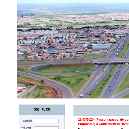
ISS - WEB
26/03/2020 - Passo a passo, de co
Inscrição:
Empresa(s) e Contribuintes Dive
CPF/CNPJ: